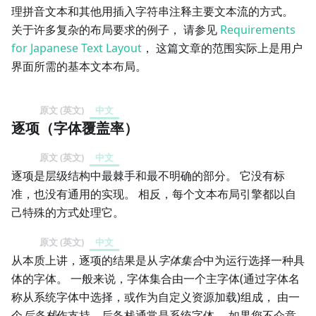
理拼音文本和其他用插入字符串注释主要文本流的方式。
关于许多复杂的布局要求的例子， 请参见
Requirements
for Japanese Text Layout
， 这篇文章的范围实际上是用户
界面所需的基本文本布局。
原文 (英文)
中文
逐项（字体覆盖率）
原文 (英文)
中文
逐项是层级结构中最棘手和最不明确的部分。 它没有标
准，也没有通用的实现。 相反，每个文本布局引擎都以自
己特殊的方式处理它。
原文 (英文)
中文
从本质上讲，逐项的结果是从
字体集合
中为运行选择一种具
体的字体。 一般来说，字体集合由一个主字体(通过字体名
称从系统字体中选择，或作为自定义资源加载)组成， 由一
个
后备栈
作支持，后备栈通常是系统字体。 如果您不介意