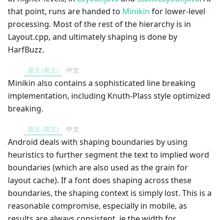
that point, runs are handed to
Minikin
for lower-level
processing. Most of the rest of the hierarchy is in
Layout.cpp, and ultimately shaping is done by
HarfBuzz.
原文 (英文)
中文
Minikin also contains a sophisticated line breaking
implementation, including Knuth-Plass style optimized
breaking.
原文 (英文)
中文
Android deals with shaping boundaries by using
heuristics to further segment the text to implied word
boundaries (which are also used as the grain for
layout cache). If a font does shaping across these
boundaries, the shaping context is simply lost. This is a
reasonable compromise, especially in mobile, as
results are always consistent, ie the width for