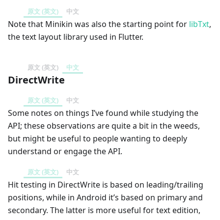
原文 (英文)
中文
Note that Minikin was also the starting point for
libTxt
,
the text layout library used in Flutter.
原文 (英文)
中文
DirectWrite
原文 (英文)
中文
Some notes on things I’ve found while studying the
API; these observations are quite a bit in the weeds,
but might be useful to people wanting to deeply
understand or engage the API.
原文 (英文)
中文
Hit testing in DirectWrite is based on leading/trailing
positions, while in Android it’s based on primary and
secondary. The latter is more useful for text edition,