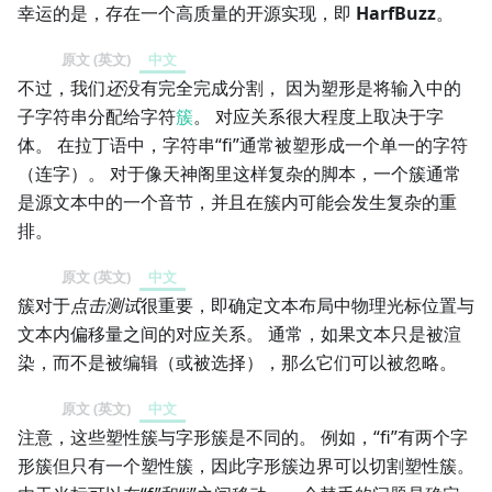
幸运的是，存在一个高质量的开源实现，即
HarfBuzz
。
原文 (英文)
中文
不过，我们
还
没有完全完成分割， 因为塑形是将输入中的
子字符串分配给字符
簇
。 对应关系很大程度上取决于字
体。 在拉丁语中，字符串“fi”通常被塑形成一个单一的字符
（连字）。 对于像天神阁里这样复杂的脚本，一个簇通常
是源文本中的一个音节，并且在簇内可能会发生复杂的重
排。
原文 (英文)
中文
簇对于
点击测试
很重要，即确定文本布局中物理光标位置与
文本内偏移量之间的对应关系。 通常，如果文本只是被渲
染，而不是被编辑（或被选择），那么它们可以被忽略。
原文 (英文)
中文
注意，这些塑性簇与字形簇是不同的。 例如，“fi”有两个字
形簇但只有一个塑性簇，因此字形簇边界可以切割塑性簇。