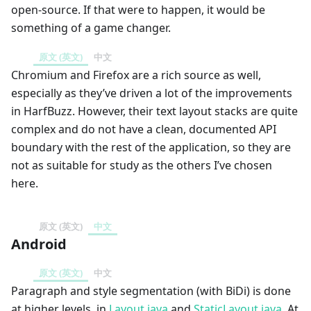
open-source. If that were to happen, it would be
something of a game changer.
原文 (英文)
中文
Chromium and Firefox are a rich source as well,
especially as they’ve driven a lot of the improvements
in HarfBuzz. However, their text layout stacks are quite
complex and do not have a clean, documented API
boundary with the rest of the application, so they are
not as suitable for study as the others I’ve chosen
here.
原文 (英文)
中文
Android
原文 (英文)
中文
Paragraph and style segmentation (with BiDi) is done
at higher levels, in
Layout.java
and
StaticLayout.java
. At