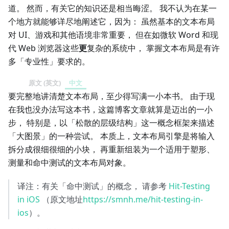
道。 然而，有关它的知识还是相当晦涩。 我不认为在某一
个地方就能够详尽地阐述它，因为： 虽然基本的文本布局
对 UI、游戏和其他语境非常重要， 但在如微软 Word 和现
代 Web 浏览器这些
更
复杂的系统中， 掌握文本布局是有许
多「专业性」要求的。
原文 (英文)
中文
要完整地讲清楚文本布局，至少得写满一小本书。 由于现
在我也没办法写这本书，这篇博客文章就算是迈出的一小
步， 特别是，以「松散的层级结构」这一概念框架来描述
「大图景」的一种尝试。 本质上，文本布局引擎是将输入
拆分成很细很细的小块， 再重新组装为一个适用于塑形、
测量和命中测试的文本布局对象。
译注：有关「命中测试」的概念， 请参考
Hit-Testing
in iOS
（原文地址
https://smnh.me/hit-testing-in-
ios
）。