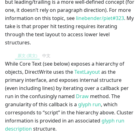
but leading/trailing is a more well-defined concept (for
one, it doesn’t rely on paragraph direction). For more
information on this topic, see
linebender/piet#323
. My
take is that proper hit testing requires iterating
through the text layout to access lower level
structures.
原文 (英文)
中文
While Core Text (see below) exposes a hierarchy of
objects, DirectWrite uses the
TextLayout
as the
primary interface, and exposes internal structure
(even including lines) by iterating over a callback per
run in the confusingly named
Draw
method. The
granularity of this callback is a
glyph run
, which
corresponds to “script” in the hierarchy above. Cluster
information is provided in an associated
glyph run
description
structure.