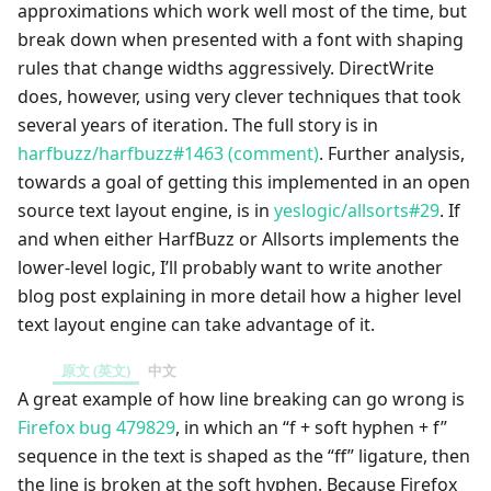
approximations which work well most of the time, but
break down when presented with a font with shaping
rules that change widths aggressively. DirectWrite
does, however, using very clever techniques that took
several years of iteration. The full story is in
harfbuzz/harfbuzz#1463 (comment)
. Further analysis,
towards a goal of getting this implemented in an open
source text layout engine, is in
yeslogic/allsorts#29
. If
and when either HarfBuzz or Allsorts implements the
lower-level logic, I’ll probably want to write another
blog post explaining in more detail how a higher level
text layout engine can take advantage of it.
原文 (英文)
中文
A great example of how line breaking can go wrong is
Firefox bug 479829
, in which an “f + soft hyphen + f”
sequence in the text is shaped as the “ff” ligature, then
the line is broken at the soft hyphen. Because Firefox