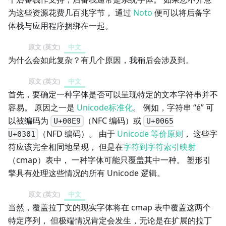
为这些资源花费几百兆字节， 通过
Noto
便可以将后备字
体栈与应用程序捆绑在一起。
原文 (英文)
中文
为什么会如此复杂？有几个原因，我稍后会涉及到。
原文 (英文)
中文
首先，要确定一种字体是否可以呈现特定的文本字符串并不
容易。 原因之一是
Unicode标准化
。 例如，字符串 “é” 可
以被编码为
（NFC 编码）或
U+00E9
U+0065
（NFD 编码）。 由于
Unicode 等价原则
， 这些字
U+0301
符应该完全相同地呈现， 但是在
字符到字符索引映射
（cmap）表中， 一种字体可能只覆盖其中一种。 塑形引
擎具有处理这些情况的所有 Unicode 逻辑。
原文 (英文)
中文
当然，覆盖拉丁文的现实字体将在 cmap 表中覆盖这两个
特定序列， 但极端情况肯定会发生，无论是在扩展的拉丁