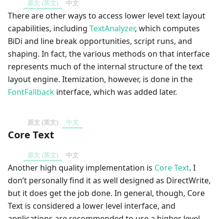
原文 (英文)
中文
There are other ways to access lower level text layout
capabilities, including
TextAnalyzer
, which computes
BiDi and line break opportunities, script runs, and
shaping. In fact, the various methods on that interface
represents much of the internal structure of the text
layout engine. Itemization, however, is done in the
FontFallback
interface, which was added later.
原文 (英文)
中文
Core Text
原文 (英文)
中文
Another high quality implementation is
Core Text
. I
don’t personally find it as well designed as DirectWrite,
but it does get the job done. In general, though, Core
Text is considered a lower level interface, and
applications are recommended to use a higher level