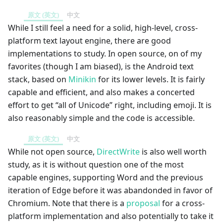
原文 (英文)
中文
While I still feel a need for a solid, high-level, cross-
platform text layout engine, there are good
implementations to study. In open source, on of my
favorites (though I am biased), is the Android text
stack, based on
Minikin
for its lower levels. It is fairly
capable and efficient, and also makes a concerted
effort to get “all of Unicode” right, including emoji. It is
also reasonably simple and the code is accessible.
原文 (英文)
中文
While not open source,
DirectWrite
is also well worth
study, as it is without question one of the most
capable engines, supporting Word and the previous
iteration of Edge before it was abandonded in favor of
Chromium. Note that there is a
proposal
for a cross-
platform implementation and also potentially to take it