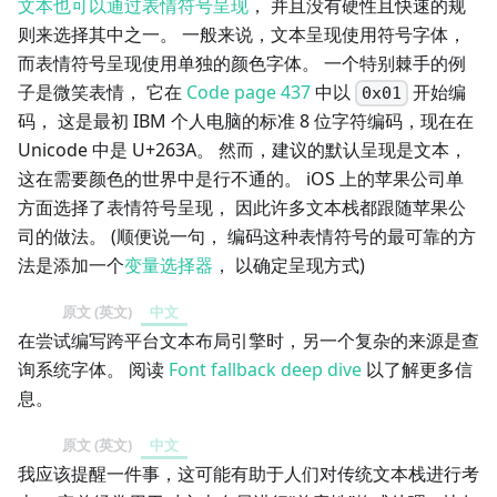
文本也可以通过表情符号呈现
， 并且没有硬性且快速的规
则来选择其中之一。 一般来说，文本呈现使用符号字体，
而表情符号呈现使用单独的颜色字体。 一个特别棘手的例
子是微笑表情， 它在
Code page 437
中以
开始编
0x01
码， 这是最初 IBM 个人电脑的标准 8 位字符编码，现在在
Unicode 中是 U+263A。 然而，建议的默认呈现是文本，
这在需要颜色的世界中是行不通的。 iOS 上的苹果公司单
方面选择了表情符号呈现， 因此许多文本栈都跟随苹果公
司的做法。 (顺便说一句， 编码这种表情符号的最可靠的方
法是添加一个
变量选择器
， 以确定呈现方式)
原文 (英文)
中文
在尝试编写跨平台文本布局引擎时，另一个复杂的来源是查
询系统字体。 阅读
Font fallback deep dive
以了解更多信
息。
原文 (英文)
中文
我应该提醒一件事，这可能有助于人们对传统文本栈进行考