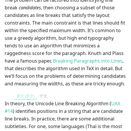
The problem can be factored into identifying line
break
candidates
, then choosing a subset of those
candidates as line breaks that satisfy the layout
constraints. The main constraint is that lines should fit
within the specified maximum width. It’s common to
use a greedy algorithm, but high end typography
tends to use an algorithm that minimizes a
raggedness score for the paragraph. Knuth and Plass
have a famous paper,
Breaking Paragraphs into Lines
,
that describes the algorithm used in TeX in detail. But
we’ll focus on the problems of determining candidates
and measuring the widths, as these are tricky enough.
原文 (英文)
中文
In theory, the Unicode Line Breaking Algorithm (
UAX
#14
) identifies positions in a string that are candidate
line breaks. In practice, there are some additional
subtleties. For one, some languages (Thai is the most