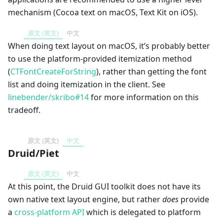
mechanism (Cocoa text on macOS, Text Kit on iOS).
原文 (英文)
中文
When doing text layout on macOS, it’s probably better
to use the platform-provided itemization method
(
CTFontCreateForString
), rather than getting the font
list and doing itemization in the client. See
linebender/skribo#14
for more information on this
tradeoff.
原文 (英文)
中文
Druid/Piet
原文 (英文)
中文
At this point, the Druid GUI toolkit does not have its
own native text layout engine, but rather
does
provide
a
cross-platform API
which is delegated to platform