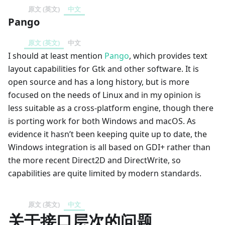
原文 (英文)
中文
Pango
原文 (英文)
中文
I should at least mention
Pango
, which provides text
layout capabilities for Gtk and other software. It is
open source and has a long history, but is more
focused on the needs of Linux and in my opinion is
less suitable as a cross-platform engine, though there
is porting work for both Windows and macOS. As
evidence it hasn’t been keeping quite up to date, the
Windows integration is all based on GDI+ rather than
the more recent Direct2D and DirectWrite, so
capabilities are quite limited by modern standards.
原文 (英文)
中文
关于接口层次的问题