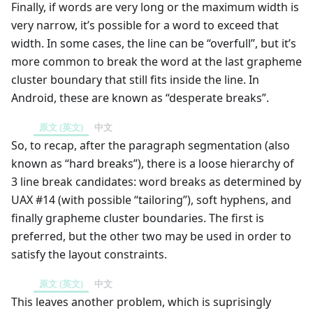
Finally, if words are very long or the maximum width is
very narrow, it’s possible for a word to exceed that
width. In some cases, the line can be “overfull”, but it’s
more common to break the word at the last grapheme
cluster boundary that still fits inside the line. In
Android, these are known as “desperate breaks”.
原文 (英文)
中文
So, to recap, after the paragraph segmentation (also
known as “hard breaks”), there is a loose hierarchy of
3 line break candidates: word breaks as determined by
UAX #14 (with possible “tailoring”), soft hyphens, and
finally grapheme cluster boundaries. The first is
preferred, but the other two may be used in order to
satisfy the layout constraints.
原文 (英文)
中文
This leaves another problem, which is suprisingly