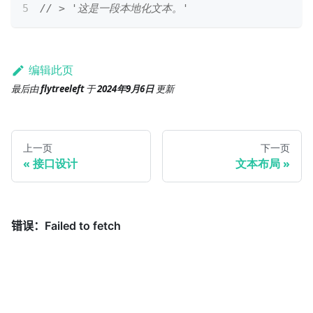
// > '这是一段本地化文本。'
编辑此页
最后
由
flytreeleft
于
2024年9月6日
更新
上一页
下一页
接口设计
文本布局